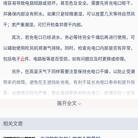
境容易导致电路短路或损坏，甚至危及安全。需要先将充电口晾干，
并确保内部没有积水。如果只是轻微潮湿，可以放置几天等待自然风
干；若严重潮湿，可打开检查并擦干内部。
其次，若充电口已经进水，务必等待完全干燥后再进行使用。可
以辅助使用吹风机将潮气排除。同时，检查充电口内部是否有异常，
包括电子
元
件、电路板等是否受损，如有问题应及时更换或修理。
另外，在高温天气下同样需要注意保持充电口干燥，以防止受潮
带来的故障。避免在无遮挡处充电，有利于延长充电口寿命和提升效
率。如果情况较为严重，建议直接更换新的充电口，修理存在一定风
展开全文
险性。
综上所述，遗忘盖上电动车充电口导致淋雨并非小事，要及时处
相关文章
理并确保充电口干燥后再使用，这样才能保证充电器和电池的安全，