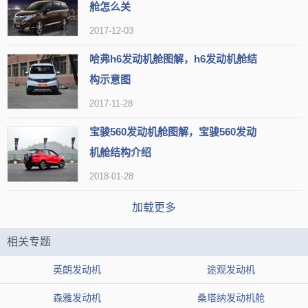
舱怎么关
二、正确操作的重要性
2017-12-03
1、清洗时要选择发动机处于冷却状态，以避免突然冷却造成缸垫
哈弗h6发动机舱图解，h6发动机舱结
变形或电路问题，并减少水蒸气对电路的影响。
构示意图
2、注意避开保险丝盒和电瓶等敏感部位。尽管保险丝盒已做防水
2017-11-28
处理，但高压水枪的强大压力仍有可能导致保险丝受损。
宝骏560发动机舱图解，宝骏560发动
机舱结构介绍
3、避免高压水喷到大灯边缘，以免引起水进入车灯的问题。
2018-01-28
4、在使用水枪冲洗完发动机舱后，必须立即用风枪将残留水分吹
干，以确保发动机舱内无水。
加载更多
相关专题
英朗发动机
途观发动机
森雅发动机
桑塔纳发动机舱