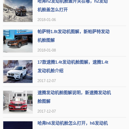
哈弗h2发动机舱盖开关在哪，h2发动
汽车发动机舱可以用水洗吗
机舱盖怎么打开
2018-01-06
标题: 汽车发动机舱的清洗问题：使用水冲洗是否安全可行？下面
将介绍一些关于使用水冲洗汽车发动机舱的技巧和注意事项。
帕萨特1.8t发动机图解，新帕萨特发动
机舱图解
一、发动机舱的防水性能
2018-01-08
根据专业设计，汽车发动机舱内的电子元器件和线束接口都经过
17款速腾1.4t发动机舱图解，速腾1.4t
防水处理。这意味着短暂冲洗发动机舱不会导致水深入到线束结点。
发动机舱介绍
因此，从理论上来说，使用水冲洗发动机舱是安全可行的。
2017-12-07
速腾发动机舱图解说明，新速腾发动机
舱图解
2017-12-07
哈弗h6发动机舱怎么打开，h6发动机