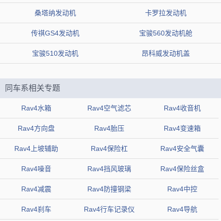
桑塔纳发动机
卡罗拉发动机
传祺GS4发动机
宝骏560发动机舱
宝骏510发动机
昂科威发动机盖
三、注意事项和建议
同车系相关专题
尽管从理论上来讲，使用水冲洗发动机舱是安全的，但仍有一些
Rav4水箱
Rav4空气滤芯
Rav4收音机
需要注意的细节：
Rav4方向盘
Rav4胎压
Rav4变速箱
1、车主在清洗发动机舱时应该佩戴手套，以避免手部受伤。
Rav4上坡辅助
Rav4保险杠
Rav4安全气囊
2、避免使用过高水压的高压水枪，以防止零部件损坏。
Rav4噪音
Rav4挡风玻璃
Rav4保险丝盒
3、一些零部件如火花塞、保险盒和行车电脑对水敏感，建议使用
Rav4减震
Rav4防撞钢梁
Rav4中控
泡沫清洗和轻柔喷水。
Rav4刹车
Rav4行车记录仪
Rav4导航
汽车发动机舱图解，发动机零部件名称图解