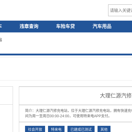
车
违章查询
车险车贷
汽车用品
站
大理仁源汽修
简介：大理仁源汽修充电站，位于大理仁源汽修充电站，拥有快速充
间为周一至周日00:00-24:00，可使用特来电APP支付。
社会开放
特来电
已建成已测试
其他