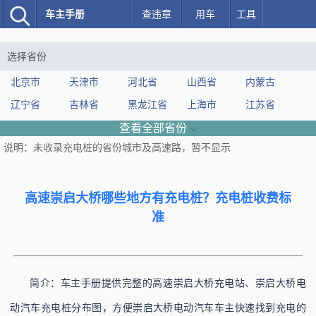
车主手册
查违章
用车
工具
选择省份
北京市
天津市
河北省
山西省
内蒙古
辽宁省
吉林省
黑龙江省
上海市
江苏省
浙江省
安徽省
福建省
江西省
山东省
查看全部省份
说明：未收录充电桩的省份城市及高速路，暂不显示
河南省
湖北省
湖南省
广东省
广西
海南省
重庆市
四川省
贵州省
云南省
西藏
陕西省
甘肃省
青海省
新疆
高速崇启大桥哪些地方有充电桩？充电桩收费标
准
高速
简介：车主手册提供完整的高速崇启大桥充电站、崇启大桥电
动汽车充电桩分布图，方便崇启大桥电动汽车车主快速找到充电的