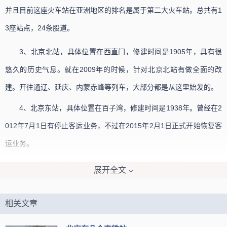
并且目前这座火车站在亚洲地区的排名是属于第二大火车站。总共有1
3座站点，24条股道。
3、北京北站，具体位置在西直门，修建时间是1905年，具有很
悠久的历史气息。就在2009年的时候，针对北京北站有做全面的改
建。开往通辽、延庆、内蒙赤峰等列车，大部分都是从这里始发的。
4、北京东站，具体位置在百子湾，修建时间是1938年。曾经在2
012年7月1日有停止客运业务，不过在2015年2月1日正式开始恢复客
运业务。
5、北京西站，具体位置在莲花池东路，修建时间是1996年。这
展开全文
里是属于一座特等车站，最初是属于亚洲规模最大的一座车站，非常
具有
现代
化气息的客运站点，然后在2005年重新再次扩建。
相关文章