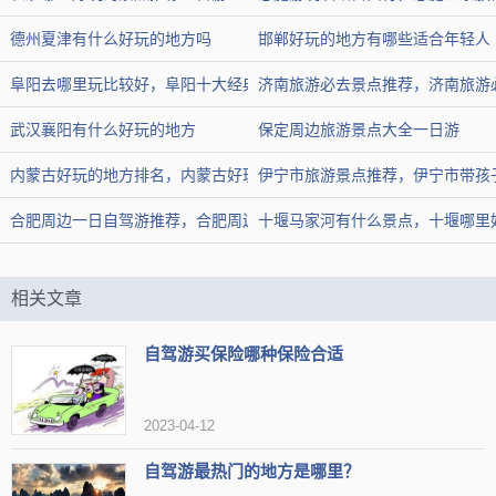
评论1：棕榈湾，位于苍南赤溪镇棕利头村，是苍南最美的海湾、最佳
日落观赏点
德州夏津有什么好玩的地方吗
邯郸好玩的地方有哪些适合年轻人
评论2：伫立在海边，眺望着远方，眼前是波澜壮阔的大海，不禁让人
心中激荡
阜阳去哪里玩比较好，阜阳十大经典景点
济南旅游必去景点推荐，济南旅游
评论3：低幼宝宝在这里可以玩得尽情，你也可以放心地放心地放开手
让他们去玩。
武汉襄阳有什么好玩的地方
保定周边旅游景点大全一日游
内蒙古好玩的地方排名，内蒙古好玩的地方自驾游
伊宁市旅游景点推荐，伊宁市带孩
龙湾潭国家森林公园
推荐2：
合肥周边一日自驾游推荐，合肥周边游景点大全集
十堰马家河有什么景点，十堰哪里
类型
公园
地区
温州市永嘉县
组图
相关文章
热度
4.5万人近期来过
自驾游买保险哪种保险合适
【简介】“龙湾潭国家森林公园”位于温州市永嘉县，是一个美丽
2023-04-12
的自然风光区域，以其清澈的水和丰富的生态资源而闻名，是一
自驾游最热门的地方是哪里？
个理想的户外休闲和探险目的地。”