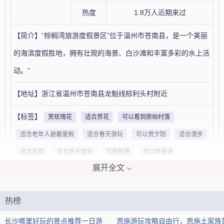
热度
1.8万人近期来过
【简介】“棕榈湾旅游度假景区”位于温州市苍南县，是一个美丽
的海滨度假胜地，拥有壮观的海景、白沙滩和丰富多彩的水上活
动。”
【地址】浙江省温州市苍南县龙魁线棕利头村附近
【标签】
赏玫瑰花
适合赏花
可以看到原始村落
适合老年人避暑度假
适合春天游玩
可以赏夕阳
适合漫步
适合自驾
适合秋天游玩
可搭帐篷
可以听海浪
展开全文
可以露营
赏郁金香
可以远眺大海
可以俯瞰海景
可看日出
适合旅游
适合低幼宝宝
赏花好去处
有草坪
热榜
【网友印象】
长沙哪里好玩的景点推荐一日游
恩施游玩攻略自由行，恩施土家族