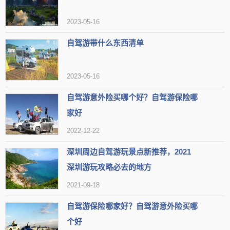
【开放时间】一月至十二月 周一至周日 停止售票: 16:00-16:00;
2023-05-16
一月至十二月 周一至周日 停止入场: 16:00-16:00; 一月至十二
自驾游带什么东西清单
月 周一至周日 开放时间: 08:30-16:30
【地址】浙江省温州市永嘉县鹤盛镇国有正江山林场内，(0577)
2023-05-16
67198986
自驾游意外险买哪个好？自驾游保险哪
家好
【标签】
适合爬山爱好者
适合秋天游玩
有高山瀑布
2022-12-22
适合夏季去
适合旅游
购票
服务热情
适合跑步
有森林景观
可以观瀑布
天然氧吧
玻璃栈道
烧烤
深圳周边自驾游玩景点新推荐，2021
深圳游玩攻略必去的地方
收费合理
可以观赏原始森林
有高空玻璃桥
适合赏花
2021-09-18
可以观赏森林景观
有玻璃桥
可以走高空玻璃桥
自驾游保险哪家好？自驾游意外险买哪
【网友印象】
个好
评论1：这个地方是夏日避暑的好去处，有大树荫蔽。