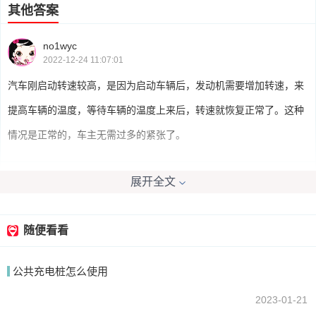
其他答案
no1wyc
2022-12-24 11:07:01
汽车刚启动转速较高，是因为启动车辆后，发动机需要增加转速，来
提高车辆的温度，等待车辆的温度上来后，转速就恢复正常了。这种
情况是正常的，车主无需过多的紧张了。
展开全文
雅克2011
2022-12-24 13:25:16
发动机启动后，都有“加浓”程序，说穿了就是“多喷油”，这样好让发动
随便看看
机快速暖机，同时让发动机在最短时间里稳定下来。然后电脑会自动
公共充电桩怎么使用
降低怠速，回到正常范围。现在的车都是这样的设计。
2023-01-21