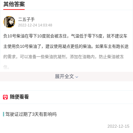
其他答案
二五子手
2022-12-24 14:03:48
负10号柴油在零下10度就会被冻住，气温低于零下5度，就不建议车
主使用负10号柴油了，建议使用凝点更低的柴油。如果车主有跑长途
的需求，可以准备一些柴油抗凝剂，添加在油箱内，防止柴油被冻
住。
展开全文
诱惑偏多
2022-12-24 13:13:48
随便看看
柴油的牌号就是根据柴油的凝点定的,负10号就是零下10度结冰.
驾驶证过期了3天有影响吗
2022-12-15
我要回答