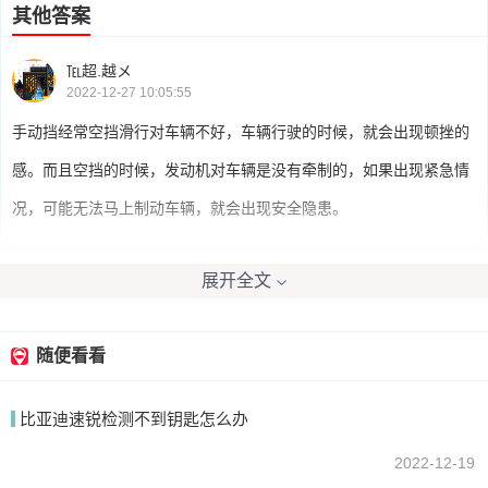
其他答案
℡超.越メ
2022-12-27 10:05:55
手动挡经常空挡滑行对车辆不好，车辆行驶的时候，就会出现顿挫的
感。而且空挡的时候，发动机对车辆是没有牵制的，如果出现紧急情
况，可能无法马上制动车辆，就会出现安全隐患。
展开全文
小飞族W6696
2022-12-27 11:49:59
对车子是有损伤的，所以空挡滑行的话，这个时候是空挡的位置当
随便看看
中，但是发动机还在高速运转当中，最后就会对发动机造成影响，特
比亚迪速锐检测不到钥匙怎么办
别容易会发生故障。
2022-12-19