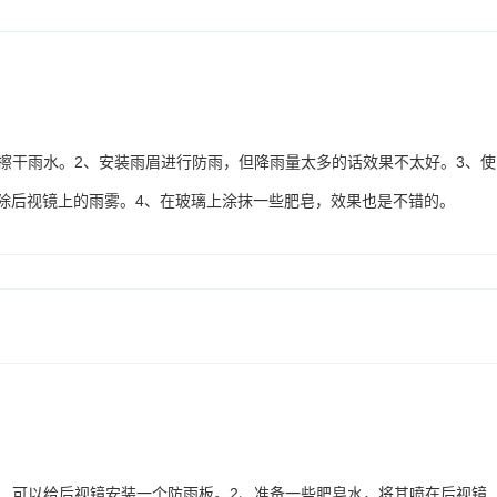
擦干雨水。2、安装雨眉进行防雨，但降雨量太多的话效果不太好。3、使
消除后视镜上的雨雾。4、在玻璃上涂抹一些肥皂，效果也是不错的。
、可以给后视镜安装一个防雨板。2、准备一些肥皂水，将其喷在后视镜