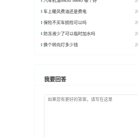
汽车机油5w30 5w40 哪个好
2
车上暖风费油还是费电
2
保险不买车损险可以吗
2
防冻液少了可以临时加水吗
2
换个转向灯多少钱
2
我要回答