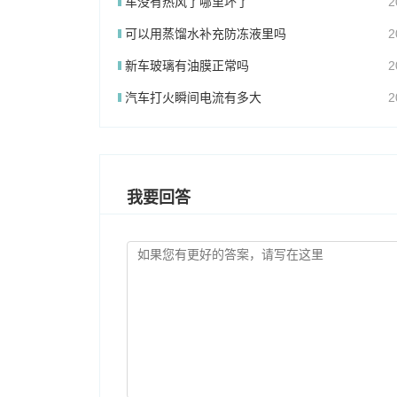
车没有热风了哪里坏了
2
可以用蒸馏水补充防冻液里吗
2
新车玻璃有油膜正常吗
2
汽车打火瞬间电流有多大
2
我要回答