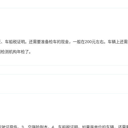
、车船税证明。还需要准备检车的现金，一般在200元左右。车辆上还需
到检测机构年检了。
行驶证原件。3、交强险副本。4、车船税证明。如果是单位的车辆，还需