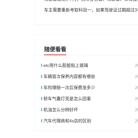
车主需要重新考取科目一，如果驾驶证过期超过3
随便看看
etc用什么胶能粘上玻璃
2
车辆首次保养内容都有哪些
2
车险理赔一次后保费涨多少
2
轿车气囊灯亮是怎么回事
2
机油怎么分辨好坏
2
汽车代理商和4s店的区别
2