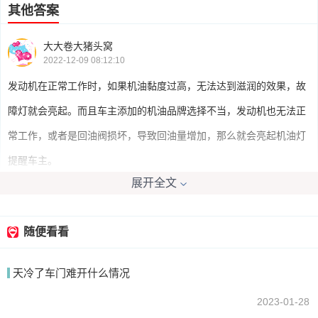
其他答案
大大卷大猪头窝
2022-12-09 08:12:10
发动机在正常工作时，如果机油黏度过高，无法达到滋润的效果，故
障灯就会亮起。而且车主添加的机油品牌选择不当，发动机也无法正
常工作，或者是回油阀损坏，导致回油量增加，那么就会亮起机油灯
提醒车主。
展开全文
quliuwuyi
2022-12-09 09:02:39
随便看看
机油灯亮了的原因，一般都是机油油量不足，导致压力不够。也有可
天冷了车门难开什么情况
能传感器有问题，导致虚报故障。不管哪种原因，亮机油灯都是比较
危险，要尽早去排查。
2023-01-28