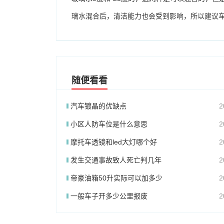
璃水混合后，清洁能力也会受到影响，所以建议
随便看看
汽车镀晶的优缺点
2
小区人防车位是什么意思
2
摩托车透镜和led大灯哪个好
2
发生交通事故致人死亡判几年
2
帝豪油箱50升实际可以加多少
2
一般车子开多少公里报废
2