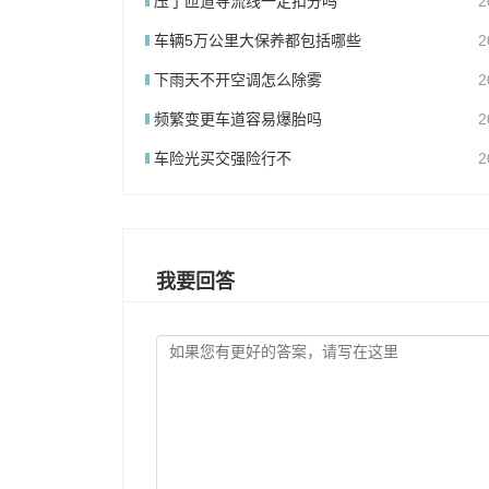
压了匝道导流线一定扣分吗
2
车辆5万公里大保养都包括哪些
2
下雨天不开空调怎么除雾
2
频繁变更车道容易爆胎吗
2
车险光买交强险行不
2
我要回答