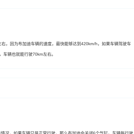
右，因为布加迪车辆的速度，最快能够达到420km/h，如果车辆驾驶车
，车辆也就能行驶70km左右。
际情况，如果车辆只是正常行驶，那么布加迪会关闭6个气缸。车辆每行驶