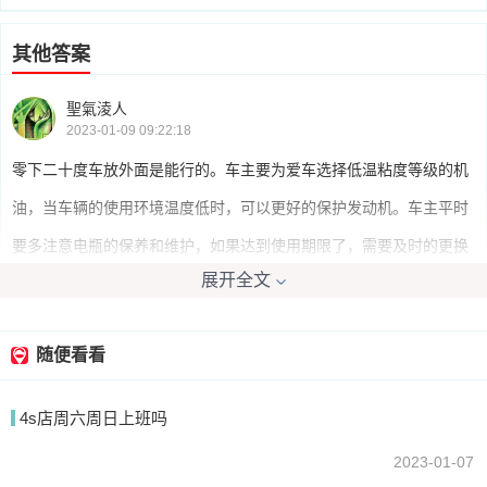
其他答案
聖氣淩人
2023-01-09 09:22:18
零下二十度车放外面是能行的。车主要为爱车选择低温粘度等级的机
油，当车辆的使用环境温度低时，可以更好的保护发动机。车主平时
要多注意电瓶的保养和维护，如果达到使用期限了，需要及时的更换
展开全文
新的电瓶。
随便看看
老实人贴膜
2023-01-09 08:57:11
4s店周六周日上班吗
零下20摄氏度车可以放在外面正常的放一晚上过夜没问题，但是要注
意不可以连续放置时间太长。时间太长可能会出现防冻液不能起到效
2023-01-07