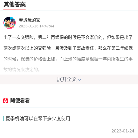
其他答案
春城我的家
2023-01-16 14:47:44
出了一次交强险，第二年再续保的时候是不会涨价的，但如果是出了
两次或两次以上的交强险，且涉及到了事故责任，那么在第二年续保
的时候，保费的价格会上涨，而上涨的幅度是根据一年内所发生的事
故的情况来决定的。
展开全文
妄言千愁
2023-01-16 12:37:11
随便看看
并不一定，如果金额不是特别重大的情况下（比方说几千块），一般
夏季机油可以在零下多少度使用
保险不会涨价，具体的请询问购买保险公司的相关出险条件。
2023-01-24