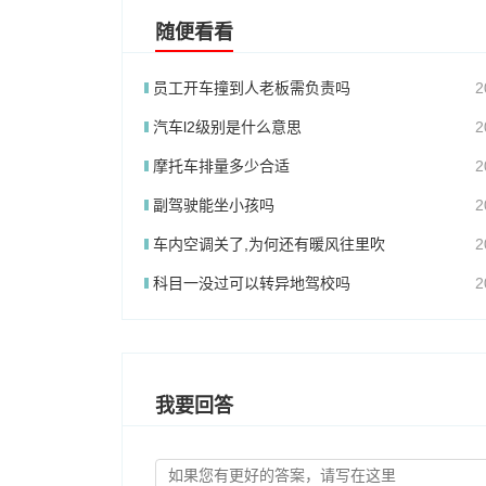
随便看看
员工开车撞到人老板需负责吗
2
汽车l2级别是什么意思
2
摩托车排量多少合适
2
副驾驶能坐小孩吗
2
车内空调关了,为何还有暖风往里吹
2
科目一没过可以转异地驾校吗
2
我要回答