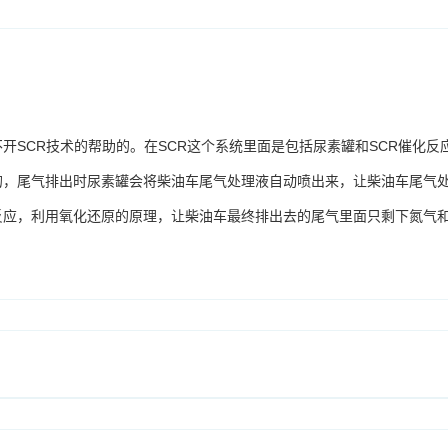
开SCR技术的帮助的。在SCR这个系统里面是包括尿素罐和SCR催化反
的，尾气排出时尿素罐会将柴油车尾气处理液自动喷出来，让柴油车尾气
反应，利用氧化还原的原理，让柴油车最终排出去的尾气里面只剩下氮气