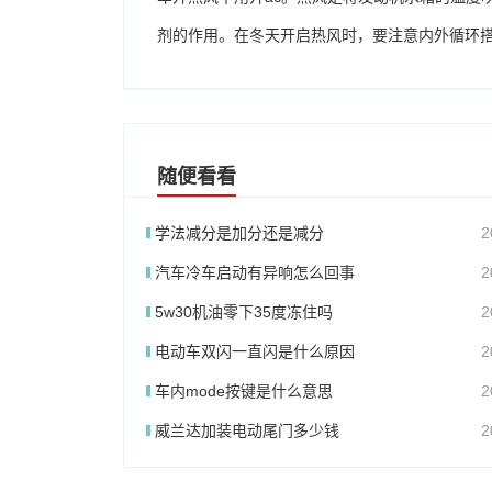
剂的作用。在冬天开启热风时，要注意内外循环
随便看看
学法减分是加分还是减分
2
汽车冷车启动有异响怎么回事
2
5w30机油零下35度冻住吗
2
电动车双闪一直闪是什么原因
2
车内mode按键是什么意思
2
威兰达加装电动尾门多少钱
2