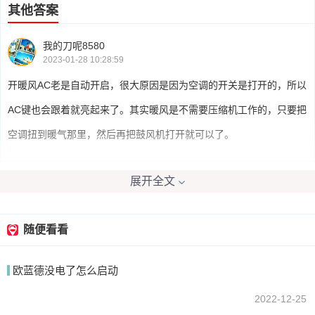
其他答案
我的刀呢8580
2023-01-28 10:28:59
开暖风AC老是自动开启，很大原因是因为空调的开关是打开的，所以
AC键也会跟着就亮起来了。其实暖风是不需要压缩机工作的，只要把
空调扭到暖气那里，然后再把鼓风机打开就可以了。
展开全文
东龙不叫alone
2023-01-28 10:35:18
你什么车，这种情况在大众车上有出现。这是大众设置的功能，你肯
随便看看
定是把风向调整到了完全吹玻璃的位置，这时候打开暖风，ac开关就
欧蓝德没电了怎么启动
会自动亮起，以便快速除雾。当外界温度低于4度的时候，冷风空调
是不工作的。要解决这个问题，把风向旋钮不要调整到吹玻璃位置，
2022-12-25