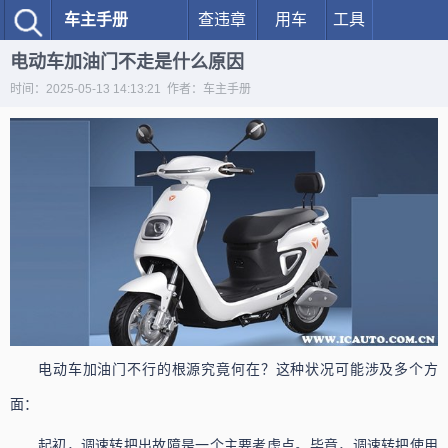
车主手册
查违章
用车
工具
电动车加油门不走是什么原因
时间：2025-05-13 14:13:21 作者：车主手册
电动车加油门不行的根源究竟何在？这种状况可能涉及多个方
面：
起初，调速转把出故障是一个主要考虑点。毕竟，调速转把使用