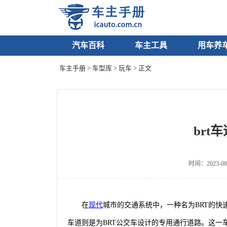
汽车百科
车主工具
用车养
车主手册
>
车型库
>
玩车
> 正文
brt
时间：2023-08
在
现代
城市的交通系统中，一种名为BRT的快
车道则是为BRT公交车设计的专用通行道路。这一