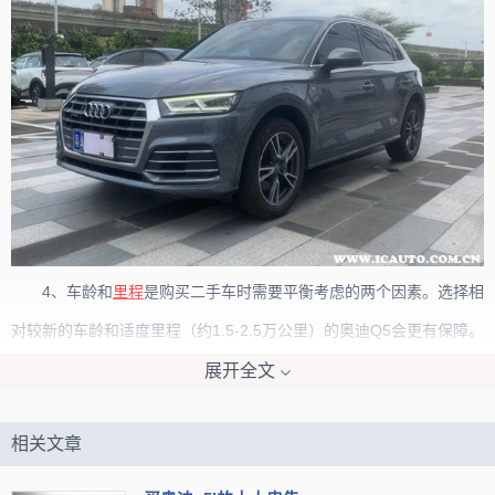
4、车龄和
里程
是购买二手车时需要平衡考虑的两个因素。选择相
对较新的车龄和适度里程（约1.5-2.5万公里）的奥迪Q5会更有保障。
展开全文
5、在购买二手奥迪Q5时，了解常见的故障问题是很重要的。例
如变速箱顿挫、车身附件故障等，这些信息可以帮助您选择更可靠的
相关文章
车辆。