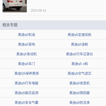
2023-09-14
8、执行车辆历史调查，确定是否有过事故记录或严重损伤。同
时，检查车辆是否受潮或曾被淹水，以避免后续维修困扰。
相关专题
9、在购买之前，坚持进行试驾，熟悉车辆的驾驶感受、操控性能
奥迪q5机油
奥迪q5定速巡航
和安全系统的运作情况。这有助于您做出更明智的购买决策。
奥迪q5音响
奥迪q5油耗
10、在办理交接时，仔细检查车辆合同、车辆登记证书及其他必
奥迪q5发动机
奥迪q5行车记录仪
要手续。最好有专业人士陪同，确保交易过程顺利进行。
奥迪q5车门
奥迪q5 s档
奥迪Q5保养费用
奥迪q5空气滤芯
奥迪q5行车电脑
奥迪q5收音机
奥迪q5胎压监测
奥迪q5雨刮器
奥迪q5安全气囊
奥迪q5防冻液