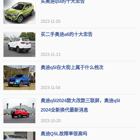
买奥迪q5l的十大忠告
6、在试驾前，彻底检查奥迪Q5的外观和内饰，并确保安全配置
的完好（如制动系统、轮胎等）。如果需要，寻求专业人员的帮助进
2023-11-03
行全面检测。
买二手奥迪a6的十大忠告
7、据统计，十年内二手奥迪Q5的
保值率
约为18.01%。因此，在
购买时尽量选择不超过十年车龄的车型，以保证投资回报。
2023-11-13
奥迪q5l在大街上属于什么档次
2023-11-04
奥迪q5l2024款大改款三联屏，奥迪q5l
2024全新换代最新消息
2023-10-20
奥迪Q5L故障率很高吗