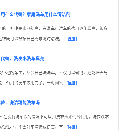
以用什么代替？家庭洗车用什么清洁剂
价的上升也是水涨船高，在洗车行洗车的费用逐年增高，很多
样既可以根据自己需求随时清洗，...
[详细]
么代替，洗发水洗车真亮
及空地的车主，都会自己洗洗车，不仅可以省钱，还能培养与
生备用的洗车液用完了，一时间又...
[详细]
代替，洗洁精能洗车吗
替 在没有洗车液的情况下可以用洗衣液来代替使用。洗衣液本
蚀性小，不会对车漆造成伤害，有...
[详细]