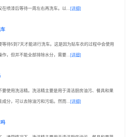
在喷漆后等待一周左右再洗车。以...
[详细]
洗车
要等待5到7天才能进行洗车。这是因为贴车衣的过程中会使用
作，但并不能全部排除水分，需要...
[详细]
吗
不要使用洗洁精。洗洁精主要是用于清洁厨房油污、餐具和果
成分，可以去除油污和污垢。然而...
[详细]
车吗
车。通常情况下，洗洁精主要用于清洁厨房油污、餐具和果蔬