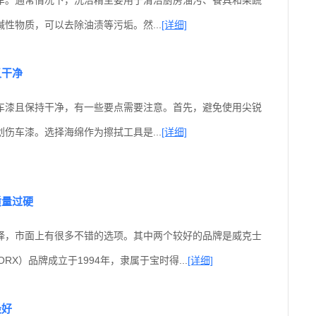
性物质，可以去除油渍等污垢。然...
[详细]
又干净
车漆且保持干净，有一些要点需要注意。首先，避免使用尖锐
伤车漆。选择海绵作为擦拭工具是...
[详细]
质量过硬
择，市面上有很多不错的选项。其中两个较好的品牌是威克士
RX）品牌成立于1994年，隶属于宝时得...
[详细]
最好