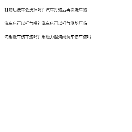
打蜡后洗车会洗掉吗？汽车打蜡后再次洗车蜡会脱掉吗?
洗车店可以打气吗？洗车店可以打气测胎压吗
海绵洗车伤车漆吗？用魔力擦海绵洗车伤车漆吗