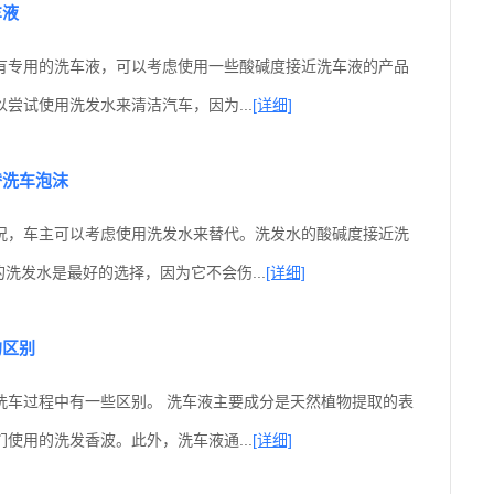
车液
有专用的洗车液，可以考虑使用一些酸碱度接近洗车液的产品
尝试使用洗发水来清洁汽车，因为...
[详细]
替洗车泡沫
况，车主可以考虑使用洗发水来替代。洗发水的酸碱度接近洗
的洗发水是最好的选择，因为它不会伤...
[详细]
的区别
洗车过程中有一些区别。 洗车液主要成分是天然植物提取的表
使用的洗发香波。此外，洗车液通...
[详细]