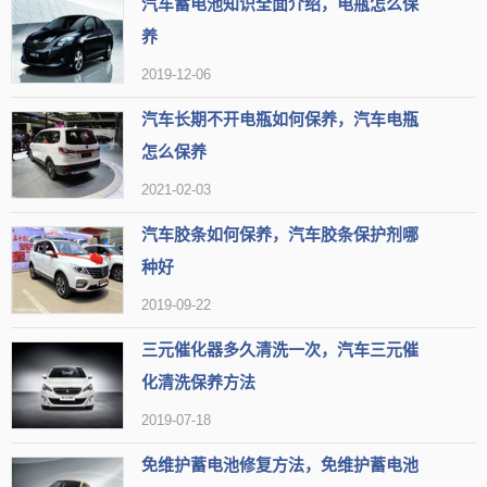
汽车蓄电池知识全面介绍，电瓶怎么保
养
2019-12-06
汽车长期不开电瓶如何保养，汽车电瓶
怎么保养
2021-02-03
雨刷器是安装在车辆风窗上的，对行车的安全起到重要作用，主
要用于刷除附着于车辆挡风玻璃上的雨水以及灰尘等，可以进一步改
汽车胶条如何保养，汽车胶条保护剂哪
种好
善驾驶员的能见度，提高车辆的行驶安全。可见，雨刷对于交通工具
2019-09-22
来说是有重要作用的，除了在汽车方面设置了雨刷之外，在火车、电
车等交通工具同样也设置了雨刷。
三元催化器多久清洗一次，汽车三元催
化清洗保养方法
雨刷器看起来虽说一小零部件，但意义重要，平时也要好好维
2019-07-18
护，也要正确使用雨刷器，这样才能更好的保护雨刷器，延长其使用
免维护蓄电池修复方法，免维护蓄电池
寿命，可以在每次清洗车辆时，清除雨刷器胶条部位的异物和污物。