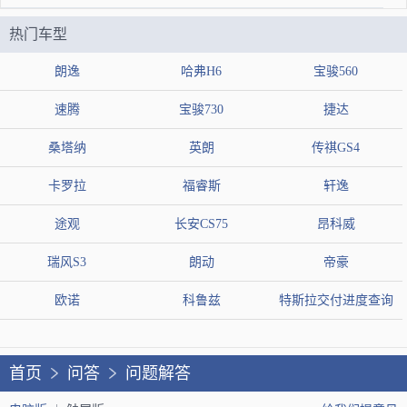
热门车型
朗逸
哈弗H6
宝骏560
速腾
宝骏730
捷达
桑塔纳
英朗
传祺GS4
卡罗拉
福睿斯
轩逸
途观
长安CS75
昂科威
瑞风S3
朗动
帝豪
欧诺
科鲁兹
特斯拉交付进度查询
首页
问答
问题解答