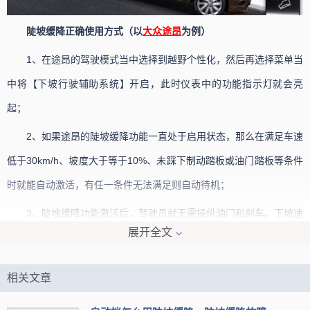
陡坡缓降正确使用方式（以
大众
途昂
为例）
1、在途昂的驾驶模式当中选择到越野个性化，然后再选择菜单当
中将【下坡行驶辅助系统】开启，此时仪表中的功能指示灯就会亮
起；
2、如果途昂的陡坡缓降功能一直处于启用状态，那么在满足车速
低于30km/h、坡度大于等于10%、未踩下制动踏板或油门踏板等条件
时就能自动激活，有任一条件无法满足则自动待机；
3、陡坡缓降功能激活后，驾驶员就无需操纵油门和刹车。下坡速
展开全文
度的控制范围为2~30km/h，以低于30km/h的车速驶入下坡路面，驾
驶员可以通过踩油门和踩刹车在范围区间内提高或者降低下坡车速。
相关文章