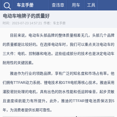
车主手册
查违章
用车
工具
电动车啥牌子的质量好
时间：2023-07-23 14:57:21 作者：车主手册
目前来说，电动车头部品牌的整体质量相差无几，头部几个品牌
的质量都是比较好的。在选择电动车时，我们可以重点关注电动车的
三大件：电机、控制器和电池。这些组成部分的技术也是决定电动车
耐用性的关键因素。
雅迪作为行业的领跑品牌，享有广泛的知名度和市场占有率。他
们拥有TTFAR动力系统、锂电技术和GTR电机等核心技术。雅迪采用
灌胶密封处理的电机，具有出色的防水性能和低运转噪音，起步灵敏
且速度续航能力有所提升。此外，雅迪的TTFAR锂电池质保达到5
年，为消费者提供长期可靠性。