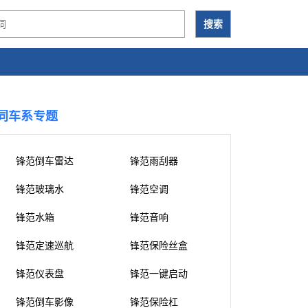
同车系专题
锋范倒车雷达
锋范雨刮器
锋范玻璃水
锋范空调
锋范水箱
锋范音响
锋范定速巡航
锋范保险丝盒
锋范仪表盘
锋范一键启动
锋范倒车影像
锋范保险杠