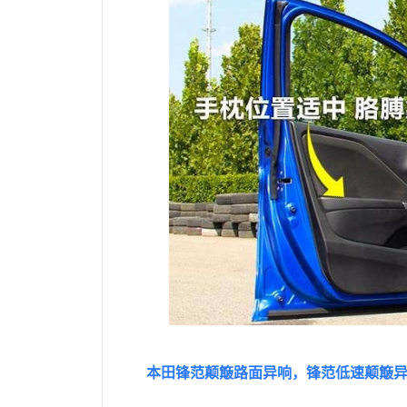
本田锋范颠簸路面异响，锋范低速颠簸