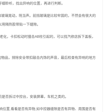
仔细聆听，找出异响的位置，再进行判断。
点像玻璃晃动，咣当声。前挡玻璃是比较牢固的，不然会有很大的
以用隔热胶带贴一下缝隙。
线束老化，卡扣松动时撞击AB柱引起的，可以找汽修店拆下盖板，
响的物品，排除安全带扣敲击内饰的声音，最后检查有异响的地方
前是否拆过中控台，安装屏幕，车机之类的。
响位置,看看是否有异物,如中控器缝隙是否有异物、周围是否有