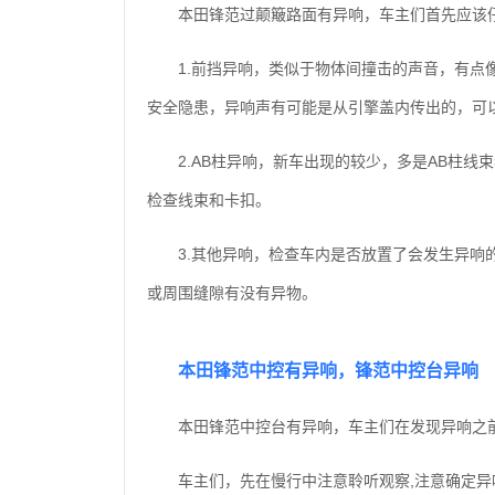
本田锋范过颠簸路面有异响，车主们首先应该
1.前挡异响，类似于物体间撞击的声音，有
安全隐患，异响声有可能是从引擎盖内传出的，可
2.AB柱异响，新车出现的较少，多是AB柱
检查线束和卡扣。
3.其他异响，检查车内是否放置了会发生异
或周围缝隙有没有异物。
本田锋范中控有异响，锋范中控台异响
本田锋范中控台有异响，车主们在发现异响之
车主们，先在慢行中注意聆听观察,注意确定异