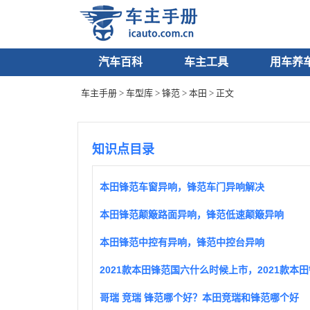
汽车百科
车主工具
用车养
车主手册
>
车型库
>
锋范
>
本田
> 正文
知识点目录
本田锋范车窗异响，锋范车门异响解决
本田锋范颠簸路面异响，锋范低速颠簸异响
本田锋范中控有异响，锋范中控台异响
哥瑞 竞瑞 锋范哪个好？本田竞瑞和锋范哪个好