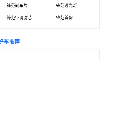
锋范刹车片
锋范远光灯
锋范空调滤芯
锋范首保
好车推荐