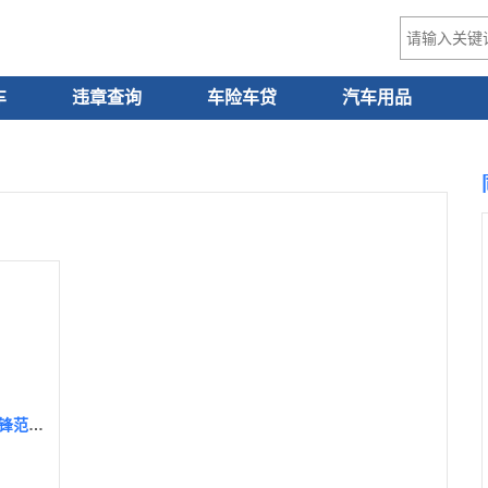
车
违章查询
车险车贷
汽车用品
2021款本田锋范国六什么时候上市，2021款本田锋范最新消息