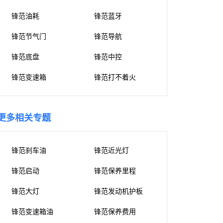
锋范油耗
锋范蓝牙
锋范节气门
锋范导航
锋范底盘
锋范中控
锋范变速箱
锋范打不着火
更多相关专题
锋范刹车油
锋范近光灯
锋范启动
锋范保养里程
锋范大灯
锋范发动机护板
锋范变速箱油
锋范保养费用