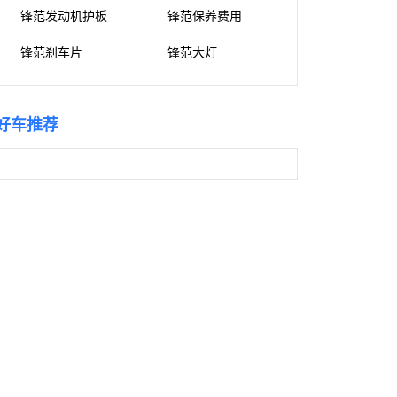
锋范发动机护板
锋范保养费用
锋范刹车片
锋范大灯
好车推荐