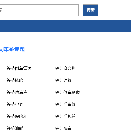
同车系专题
锋范倒车雷达
锋范磨合期
锋范轮胎
锋范油箱
锋范防冻液
锋范倒车影像
锋范空调
锋范后备箱
锋范保险杠
锋范后视镜
锋范油耗
锋范隔音