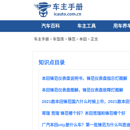
汽车百科
车主工具
用车养
车主手册
>
车型库
>
锋范
>
本田
> 正文
知识点目录
本田锋范仪表盘说明书，锋范仪表盘指示灯图解
本田锋范仪表盘图解，锋范仪表盘故障灯图解
哥瑞 竞瑞 锋范哪个好？本田竞瑞和锋范哪个好
广汽本田city是什么车？第一批锋范为什么叫思