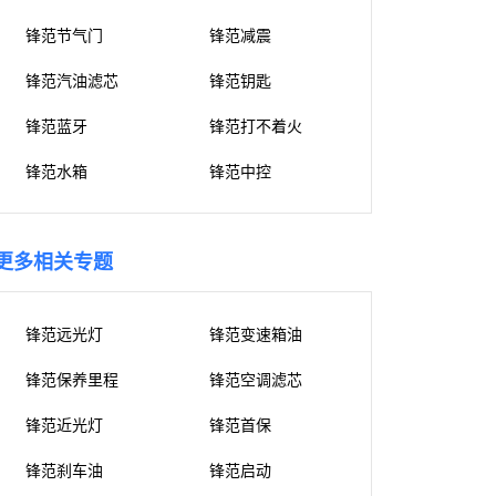
锋范节气门
锋范减震
锋范汽油滤芯
锋范钥匙
锋范蓝牙
锋范打不着火
锋范水箱
锋范中控
更多相关专题
锋范远光灯
锋范变速箱油
锋范保养里程
锋范空调滤芯
锋范近光灯
锋范首保
锋范刹车油
锋范启动