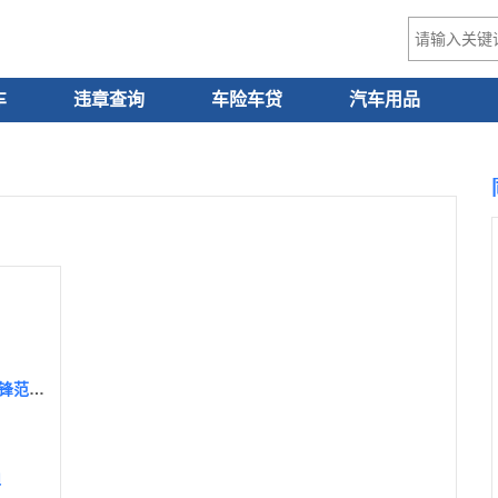
车
违章查询
车险车贷
汽车用品
2021款本田锋范国六什么时候上市，2021款本田锋范最新消息
迪