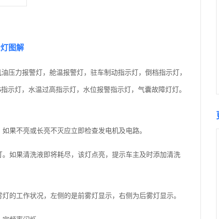
示灯图解
机油压力报警灯，舱温报警灯，驻车制动指示灯，倒档指示灯，
S指示灯，水温过高指示灯，水位报警指示灯，气囊故障灯灯。
。如果不亮或长亮不灭应立即检查发电机及电路。
灯。如果清洗液即将耗尽，该灯点亮，提示车主及时添加清洗
雾灯的工作状况，左侧的是前雾灯显示，右侧为后雾灯显示。