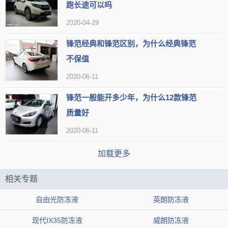
跑长途可以吗
2、散热风扇的下面的水管有个放水螺丝，拧松它即可放出多余的
2020-04-29
液体。（车主不要轻易尝试。水箱压力巨大，泄压不对，或者没有泄
锋范经典和锋范区别，为什么经典锋范
压都是具有一定危险系数的。并且放水阀并不是都在裸露的位置，有
不保值
些很隐蔽，即使找到了，操作也存在很大挑战。）
2020-06-11
本田锋范防冻液多少钱，锋范防冻液加多少
锋范一般能开多少年，为什么12款锋范
质量好
本田锋范防冻液单买一升价格在40左右。车主们添加防冻液
2020-06-11
添加到最上段刻度线以下即可，根据实际情况进行添加。
加载更多
防冻液的全称应该叫防冻冷却液，意为有防冻功能的冷却
液。防冻液可以防止在寒冷冬季停车时冷却液结冰而胀裂散热器
相关专题
和冻坏发动机气缸体或盖。许多人认为防冻液只是冬天才使用，
自由光防冻液
英朗防冻液
但其实防冻液全年都要使用。
现代IX35防冻液
威朗防冻液