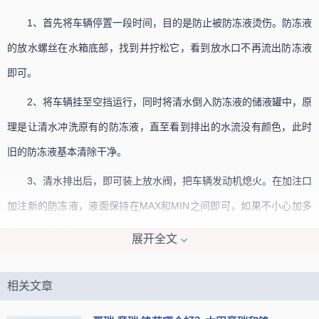
1、首先将车辆停置一段时间，目的是防止被防冻液烫伤。防冻液
的放水螺丝在水箱底部，找到并拧松它，看到放水口不再流出防冻液
即可。
2、将车辆挂至空挡运行，同时将清水倒入防冻液的储液罐中，原
理是让清水冲洗原有的防冻液，直至看到排出的水流没有颜色，此时
旧的防冻液基本清除干净。
3、清水排出后，即可装上放水阀，把车辆发动机熄火。在加注口
加注新的防冻液，液面保持在MAX和MIN之间即可，如果不小心加多
了一些也没关系。
展开全文
4、再次将发动机打着火，因为在怠速工作状态下，进一步排出冷
却系统中的管路空气，使防冻液液面降低一定高度。
相关文章
5、需等待几分钟，待防冻液液面不再移动，再次添加防冻液至两