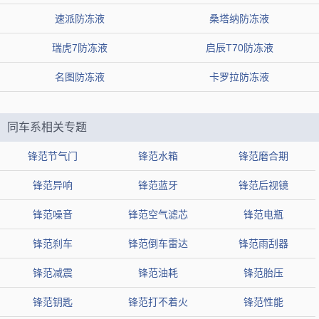
防冻液能够对冷却系统的部件起到防腐保护作用，防止水垢，避
速派防冻液
桑塔纳防冻液
免降低散热器的散热作用，保证发动机在正常温度范围之内能工作。
瑞虎7防冻液
启辰T70防冻液
名图防冻液
卡罗拉防冻液
同车系相关专题
锋范节气门
锋范水箱
锋范磨合期
锋范异响
锋范蓝牙
锋范后视镜
锋范噪音
锋范空气滤芯
锋范电瓶
锋范刹车
锋范倒车雷达
锋范雨刮器
锋范减震
锋范油耗
锋范胎压
锋范钥匙
锋范打不着火
锋范性能