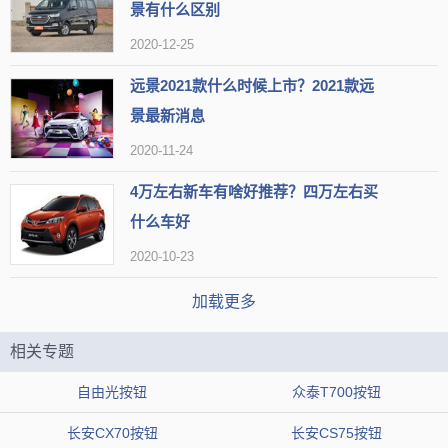
景有什么区别
2020-12-25
远景2021款什么时候上市？2021款远
景最新消息
2020-11-24
4万左右新车有啥好推荐？四万左右买
远景X1
的后备厢空间也和后排一样的局促，官方并没有公布它的
什么车好
数据，我实际体验过后，发现放一个20寸的旅行箱还是非常轻松的。
2020-10-23
后排座椅支持4/6比例放倒，用于临时应急。
购买类似车型的朋友应该
加载更多
也能想到它的空间表现了，毕竟车型尺寸摆在那里。
汽车防盗锁根据技术原理基本上可划分为三类：机械防盗锁、电
相关专题
子防盗报警锁、联网的防盗抢（定位、跟踪）系统。汽车防盗锁包
自由光按钮
众泰T700按钮
含：电子汽车防盗锁，网络汽车防盗锁，油路锁，离合刹车防盗锁，
长安CX70按钮
长安CS75按钮