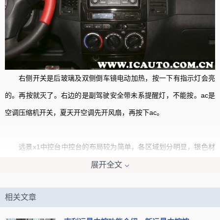
右侧开关是后玻璃及双侧倒车镜电动加热，按一下有指示灯会亮
的。再按就灭了。右边的是副驾驶安全带未系提醒灯，不能按。ac是
空调压缩机开关，夏天开空调先开风扇，再按下ac。
远景x1中控台中控台的布局较为简单，各区域划分明显，银色材
质包边的仪表盘显示效果还算清晰，中间的行车电脑显示屏较为袖
展开全文
珍，具备行驶里程、油耗等信息。皮革材质的多功能方向盘采用红色
相关文章
的缝合线加以点缀，效果还是不错的，不过就手感来讲，方向盘握起
来有些偏硬。