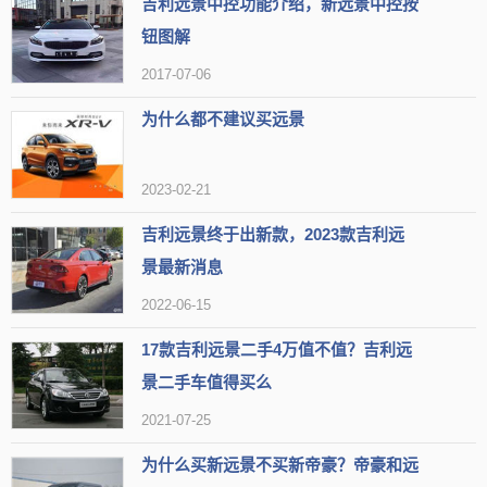
吉利远景中控功能介绍，新远景中控按
钮图解
2017-07-06
为什么都不建议买远景
远景X1后备箱怎么开，远景X1后备箱开启按钮在哪
远景X1后备箱开锁可以
长按钥匙中间的后备箱键可以解锁，然后
2023-02-21
后备箱就会自动打开，
这个级别的车型后备厢空间都有限，相信大家
吉利远景终于出新款，2023款吉利远
有心理准备。相比同级别对手，远景X1有一大优势，那就全系车型的
景最新消息
后排座椅都支持比例放倒，比较灵活。
2022-06-15
17款吉利远景二手4万值不值？吉利远
景二手车值得买么
2021-07-25
为什么买新远景不买新帝豪？帝豪和远