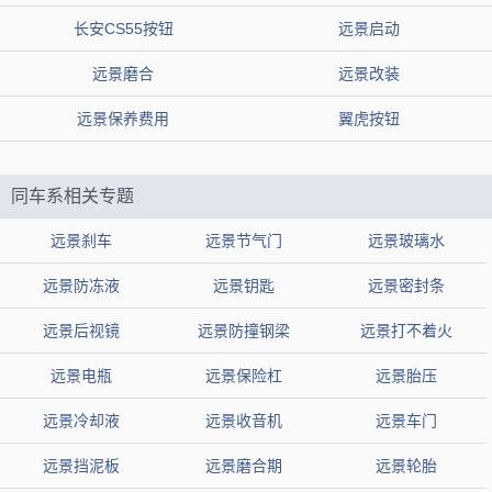
车轮防盗锁，排挡锁，方向盘锁，汽车防盗磁片等。
长安CS55按钮
远景启动
远景磨合
远景改装
吉利远景定速巡航怎么用，新远景定速巡航按钮图解
远景保养费用
翼虎按钮
吉利远景部分车型可能配备了巡航控制系统。利用巡 航控制，您
可以将车速保持在约 38 公里 / 小 时以上 180 公里 / 小时以下任何车
同车系相关专题
速，而不 用把脚一直踩在加速踏板上。
远景刹车
远景节气门
远景玻璃水
巡航控制按钮位于方向盘上。
远景防冻液
远景钥匙
远景密封条
1.开启/关闭按键 右上按键：按下此键开启和 关闭巡航控制系
远景后视镜
远景防撞钢梁
远景打不着火
统。组合仪表液晶显示器上的指示灯会启亮或熄灭。
远景电瓶
远景保险杠
远景胎压
2.解除按键 右下按键：按下此键，在不从记忆 中删除设定车速的
远景冷却液
远景收音机
远景车门
情况下取消巡航控制。
远景挡泥板
远景磨合期
远景轮胎
3.RES +（恢复/加速）：按动此键可恢复 为原先设定的车速或加