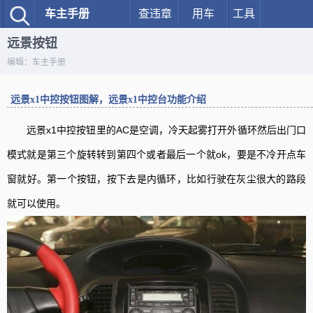
车主手册
查违章
用车
工具
远景按钮
编辑：车主手册
远景x1中控按钮图解，远景x1中控台功能介绍
远景x1中控按钮里的
AC是空调，
冷天起雾打开外循环然后出门口
模式就是第三个旋转转到第四个或者最后一个就ok，要是不冷开点车
窗就好。
第一个按钮，按下去是内循环，比如行驶在灰尘很大的路段
就可以使用。