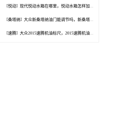
悦动
现代悦动水箱在哪里，悦动水箱怎样加水
【
】
桑塔纳
大众新桑塔纳油门能调节吗，新桑塔纳油门怎么调
【
】
速腾
大众2015速腾机油标尺，2015速腾机油尺怎么看
【
】