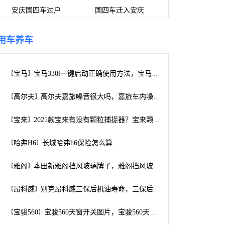
安庆国四车过户
国四车迁入安庆
用车养车
宝马
宝马330i一键启动正确使用方法，宝马330i一键启动说明书
【
】
高尔夫
高尔夫嘉旅噪音很大吗，嘉旅车内噪音测试
【
】
宝来
2021款宝来有没有颗粒捕捉器？宝来颗粒捕捉器堵塞吗
【
】
哈弗H6
长城哈弗h6保险怎么算
【
】
雅阁
本田新雅阁挡风玻璃牌子，雅阁挡风玻璃多少钱
【
】
昂科威
别克昂科威三保后机油寿命，三保后机油多久需要更换
【
】
宝骏560
宝骏560天窗开关图片，宝骏560天窗怎么开
【
】