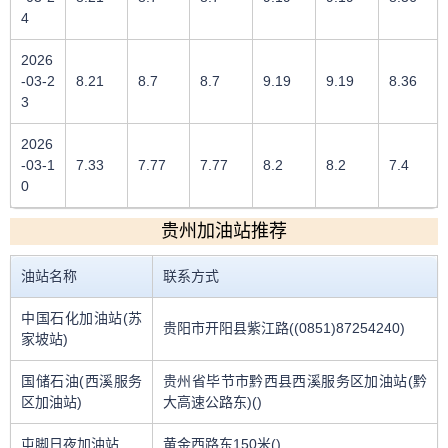
4
2026
-03-2
8.21
8.7
8.7
9.19
9.19
8.36
3
2026
-03-1
7.33
7.77
7.77
8.2
8.2
7.4
0
贵州加油站推荐
油站名称
联系方式
中国石化加油站(苏
贵阳市开阳县紫江路((0851)87254240)
家坡站)
国储石油(西溪服务
贵州省毕节市黔西县西溪服务区加油站(黔
区加油站)
大高速公路东)()
屯脚日夜加油站
黄金西路东150米()