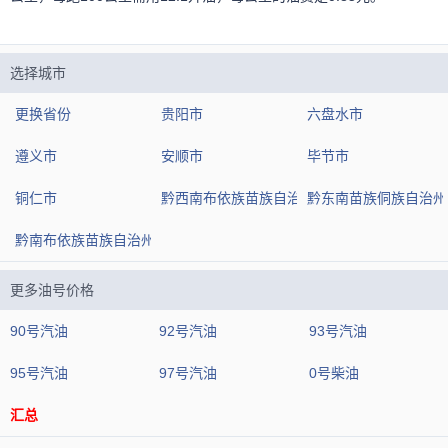
选择城市
更换省份
贵阳市
六盘水市
遵义市
安顺市
毕节市
铜仁市
黔西南布依族苗族自治州
黔东南苗族侗族自治州
黔南布依族苗族自治州
更多油号价格
90号汽油
92号汽油
93号汽油
95号汽油
97号汽油
0号柴油
汇总