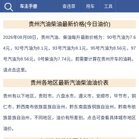
车主手册
查违章
用车
工具
贵州汽油柴油最新价格(今日油价)
2026年08月08日，贵州汽油、柴油每升最新价格为：
90号汽油
为7.6
4元，
92号汽油
为8.1元，
93号汽油
为8.1元，
95号汽油
为8.56元，
97
号汽油
为8.56元，
0号柴油
为7.74元，若需要计算在贵州开车的油耗，
请点击这里
。
贵州各地区最新汽油柴油油价表
贵州有以下地区，
贵阳市
，
六盘水市
，
遵义市
，
安顺市
，
毕节市
，
铜
仁市
，
黔西南布依族苗族自治州
，
黔东南苗族侗族自治州
，
黔南布依
族苗族自治州
，不同地区，油价有所差别，点击可查看具体城市地区
油价。