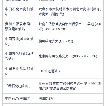
中国石化木岗加油
六盘水市六枝特区木岗镇北木岗场村路东,
站
木岗派出所附近()
贵州省福泉市凤山
黔南布依族苗族自治州福泉市892县道东50
镇兴隆加油站
米(13885460979)
中国石油(城南加油
德凤镇曙光大道857号()
站)
中国石化加油站(桔
北京路与凤仪路交叉口((0859)3123536)
兴站)
中国石化瓦寨加油
310省道附近()
站
贵州省黔东南苗族侗族自治州黎平县中潮
长春石化(加油站)
加油站(黎洛高速公路东)()
中国石油(塔峰路)
塔峰路27()