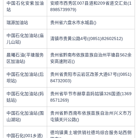
中国石化安紫加油
安顺市西秀区007县道和209省道交汇处(1
站
8985739979)
瑞源加油站
贵州省六盘水市水城县()
中国石化加油站(庙
清镇市贵黄公路4号((0851)82602512)
儿山站)
晨曦石油(平塘服务
贵州省黔南布依族苗族自治州平塘县S62余
区加油站)
安高速附近()
中国石化加油站(后
贵州省贵阳市云岩区改茶大道67号((0851)
坝站)
84732003)
中国石化加油站(妈
贵州省毕节市赫章县妈姑镇326国道(1369
姑站)
8571269)
中国石化加油站(围
贵州省黔西南布依族苗族自治州兴义市万
山湖站)
屯镇关兴公路()
德坞镇黄土坡供销社德坞综合服务站西侧
中国石化(001乡道)