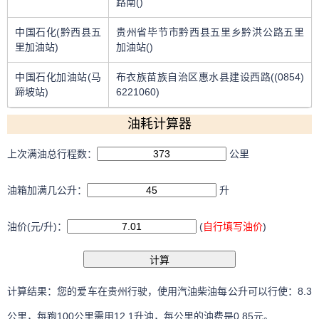
路南()
中国石化(黔西县五
贵州省毕节市黔西县五里乡黔洪公路五里
里加油站)
加油站()
中国石化加油站(马
布衣族苗族自治区惠水县建设西路((0854)
蹄坡站)
6221060)
油耗计算器
上次满油总行程数：
公里
油箱加满几公升：
升
油价(元/升)：
(
自行填写油价
)
计算结果：您的爱车在贵州行驶，使用汽油柴油每公升可以行使：
8.3
公里，每跑100公里需用
12.1
升油，每公里的油费是
0.85
元。