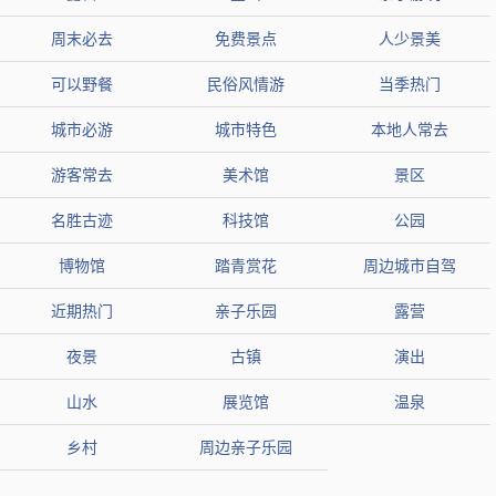
评论1：古镇主要由三部分组成，即街子古镇光严禅寺和凤栖山森林公
园
周末必去
免费景点
人少景美
评论2：最早街子还没完全建成时，还经常来这边住农家乐休闲避暑
可以野餐
民俗风情游
当季热门
评论3：据说周末来此避暑遛娃的人还是很多的
城市必游
城市特色
本地人常去
青龙湖湿地公园
推荐2：
游客常去
美术馆
景区
类型
公园
名胜古迹
科技馆
公园
地区
成都市龙泉驿区
博物馆
踏青赏花
周边城市自驾
组图
近期热门
亲子乐园
露营
热度
36.9万人近期来过
夜景
古镇
演出
【简介】青龙湖湿地公园位于成都市龙泉驿区，是一处美丽的自
山水
展览馆
温泉
然保护区，拥有各种珍稀物种和壮观景观，适合户外探险和休闲
娱乐。
乡村
周边亲子乐园
【开放时间】开放时间：00:00-24:00