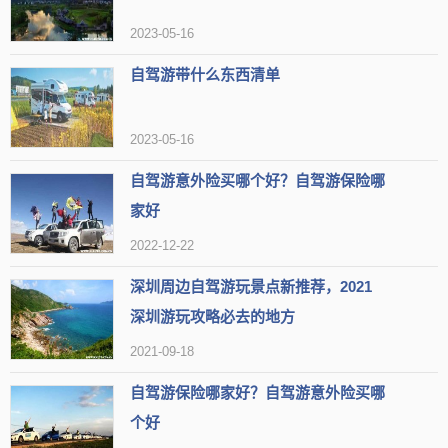
2023-05-16
类型
旅游景点
自驾游带什么东西清单
地区
成都市双流区
组图
热度
30万人近期来过
2023-05-16
【简介】“空港花田”位于成都市双流区，是一处以花卉为主题的
自驾游意外险买哪个好？自驾游保险哪
家好
旅游景点，与成都双流国际机场相邻。
2022-12-22
【开放时间】开放时间：09:00-19:00 停止售票：18:30 停止入
深圳周边自驾游玩景点新推荐，2021
场：18:30
深圳游玩攻略必去的地方
【地址】四川省成都市双流区牧华路一段辅路空港花田园内，(0
2021-09-18
28)85695326
自驾游保险哪家好？自驾游意外险买哪
【标签】
个好
有草坪
设施新全
打卡必去
适合低幼宝宝