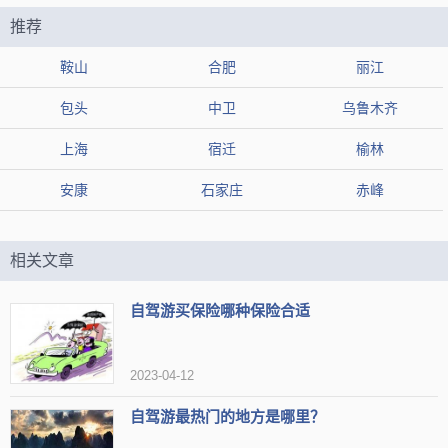
推荐
【地址】四川省成都市龙泉驿区十陵风景区内，18123234326
鞍山
合肥
丽江
【标签】
适合观看湖景
停车场
赏花好去处
赏向日葵
包头
中卫
乌鲁木齐
适合观鸟
烧烤
适合垂钓
适合秋季游览
适合拍婚纱照
上海
宿迁
榆林
免费景点
可以跑步
适合春季去
适合亲子
赏梅花
安康
石家庄
赤峰
可搭帐篷
适合夏日乘凉
适合自驾
赏樱花
适合家庭聚会
适合慢慢游玩
相关文章
【网友印象】
自驾游买保险哪种保险合适
评论1：穿过薰衣草迷宫，寻找属于自己的秘密花园
评论2：踏青赏花正当时，适合亲子游;推荐来这里的除了亲子游以及运
动人士
2023-04-12
评论3：冬天去的，风景很棒，湖很美，天然氧吧，空气很赞
自驾游最热门的地方是哪里？
空港花田
推荐3：