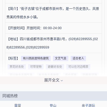
【简介】“街子古镇”位于成都市崇州市，是一个历史悠久、风景
秀美的传统水乡小镇。
【开放时间】开放时间：00:00-24:00
【地址】四川省成都市崇州市惠丰路1号，(028)82289555,(02
8)82289556,(028)82289559
【标签】
有川西民居特色建筑
文艺气息
适合老人
赏花好去处
可带宠物
避暑好去处
可以在河边喝茶
可以体会古镇气息
有古色古香建筑
适合郊游
四季皆可游
展开全文
可以免费游玩
适合赏花
古色古香
校园景观
适合旅游
夜景不错
适合带娃
避暑胜地
可以欣赏古画
同城热榜
【网友印象】
露营
登山
亲子游玩