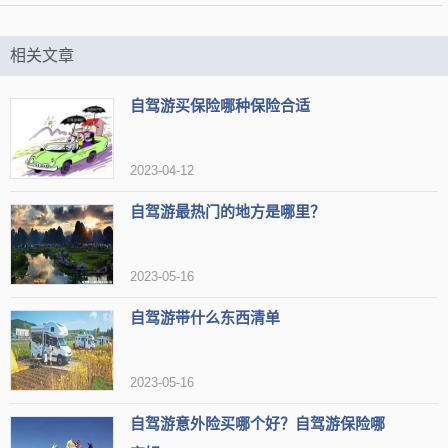
【标签】
赏花好去处
自驾好去处
打卡必去
相关文章
适合慢慢游玩
适合春天游玩
空气清新
适合自驾
自驾游买保险哪种保险合适
自驾圣地
适合登山
适合旅游
休闲好去处
亲近自然
玩的开心
赏枫好去处
适合老人
主题乐园
2023-04-12
适合夏天游玩
登山
文艺气息
天然氧吧
自驾游最热门的地方是哪里？
【网友印象】
评论1：朝阳沟是天然氧吧和静谧生活的好去处。
2023-05-16
评论2：朝阳沟景区，更适合夏天去居住和游玩
评论3：春天的景色美丽动人，值得一观
自驾游带什么东西清单
太行五指山
推荐3：
2023-05-16
自驾游意外险买哪个好？自驾游保险哪
类型
4A景区