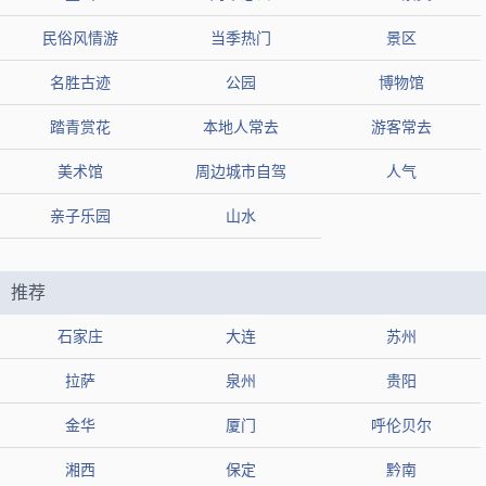
评论1：春风一到，这里的花儿就竞相绽放，美不胜收，吸引众多游客
慕名前来
民俗风情游
当季热门
景区
评论2：感受大自然的魅力，带上您的家人和朋友一起前往
名胜古迹
公园
博物馆
评论3：有石头山和人工湖，孩子很喜欢爬。
踏青赏花
本地人常去
游客常去
朝阳沟风景区
推荐2：
美术馆
周边城市自驾
人气
类型
4A景区
亲子乐园
山水
地区
邯郸市武安市
组图
推荐
热度
3万人近期来过
石家庄
大连
苏州
【简介】朝阳沟是邯郸市武安市的一处风景区，以其清澈的溪
拉萨
泉州
贵阳
水、壮观的瀑布和峡谷景观而著名。
金华
厦门
呼伦贝尔
【地址】河北省邯郸市武安市馆陶乡朝阳沟村，15830088013,1
湘西
保定
黔南
8931008110