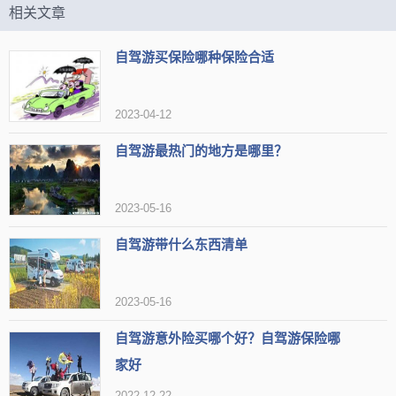
适合春天游玩
赏杜鹃花
赏樱花
适合锻炼
赏梅花
相关文章
赏花好去处
适合徒步
适合赏花
自驾游买保险哪种保险合适
【网友印象】
评论1：景点有很多美食，建议步行上山锻炼身体，园内有观光车。
2023-04-12
评论2：走累了还可以坐观光车，很方便
自驾游最热门的地方是哪里？
评论3：这里是看日落的好去处，建筑在山顶。
韶州公园
2023-05-16
推荐3：
自驾游带什么东西清单
类型
公园
地区
韶关市武江区
组图
2023-05-16
热度
2.1万人近期来过
自驾游意外险买哪个好？自驾游保险哪
家好
【简介】韶州公园位于韶关市武江区，占地面积约20万平方米，
2022-12-22