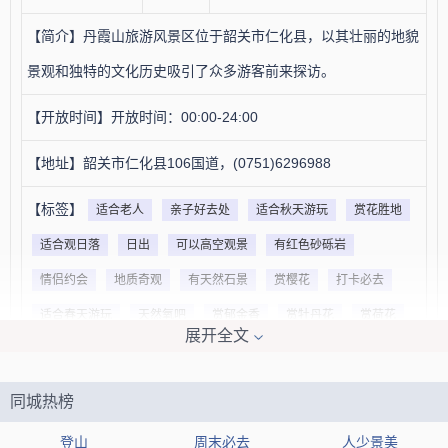
【简介】丹霞山旅游风景区位于韶关市仁化县，以其壮丽的地貌
景观和独特的文化历史吸引了众多游客前来探访。
【开放时间】开放时间：00:00-24:00
【地址】韶关市仁化县106国道，(0751)6296988
【标签】
适合老人
亲子好去处
适合秋天游玩
赏花胜地
适合观日落
日出
可以高空观景
有红色砂砾岩
情侣约会
地质奇观
有天然石景
赏樱花
打卡必去
适合春天游玩
天然氧吧
赏郁金香
赏牡丹花
赏荷花
展开全文
赏玫瑰花
适合避暑
【网友印象】
同城热榜
评论1：这个公园全是陡峭的石头山，需要做好登山准备。
登山
周末必去
人少景美