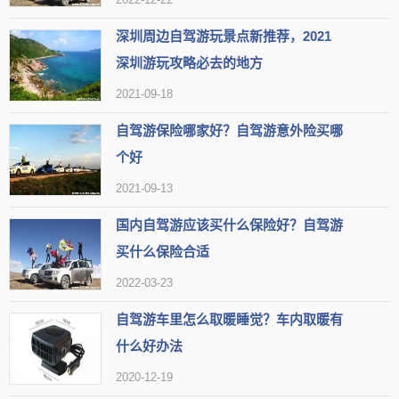
是一个绿树成荫、环境优美的城市休闲公园。
深圳周边自驾游玩景点新推荐，2021
【地址】广东省韶关市武江区沙湖路路口
深圳游玩攻略必去的地方
【标签】
适合春天游玩
适合冬天游玩
天然氧吧
2021-09-18
适合带娃
适合锻炼
适合跑步
赏牡丹花
适合赏花
自驾游保险哪家好？自驾游意外险买哪
公园
赏樱花
免费景点
户外景点
适合女生
个好
可以呼吸新鲜空气
赏郁金香
适合散步
赏花好去处
2021-09-13
【网友印象】
国内自驾游应该买什么保险好？自驾游
买什么保险合适
评论1：来这里赏花，绝对不会让您失望，因为您会看到最美丽的花
朵。
2022-03-23
评论2：不需要过多的探寻，来这里参与到繁花似锦的郁金香赏花之
中。
自驾游车里怎么取暖睡觉？车内取暖有
评论3：要想找到一个让女孩子们感到舒适自在的地方，不妨来这里试
试
什么好办法
2020-12-19