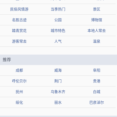
评论2：不仅能欣赏到秋日里层林尽染的森林景观，还能在山清水秀的
地方叹一下最为天然的SPA
民俗风情游
当季热门
景区
评论3：这里的冬天非常美丽，一定会让你流连忘返。
名胜古迹
公园
博物馆
张九龄纪念公园
推荐2：
踏青赏花
城市特色
本地人常去
游客常去
类型
人气
公园
温泉
地区
韶关市浈江区
组图
推荐
热度
3.2万人近期来过
成都
威海
阜阳
【简介】暂无
呼伦贝尔
荆门
贵港
【地址】广东省韶关市曲江区韶州大道
抚州
乌鲁木齐
白城
【标签】
可看夜景
公园
适合自驾
户外景点
绥化
丽水
巴彦淖尔
可看日落
可拍汉服
有观光车
适合秋天游玩