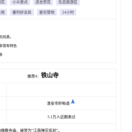
瑰花
小众景点
适合赏花
生态旅游区
圣地
垂钓好去处
星空营地
24小时
的风景。
非常有特色
多
铁山寺
推荐4：
淮安市盱眙县
5.1万人近期来过
佛教寺庙，被誉为“江南禅宗名刹”。