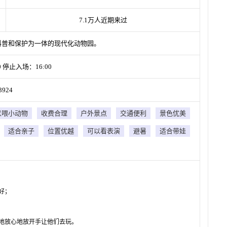
7.1万人近期来过
科普和保护为一体的现代化动物园。
 停止入场：16:00
924
以喂小动物
收费合理
户外景点
交通便利
景色优美
适合亲子
位置优越
可以看表演
避暑
适合带娃
好；
地放心地放开手让他们去玩。