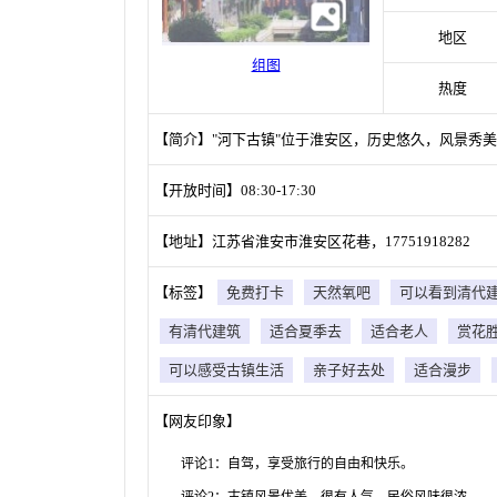
地区
组图
热度
【简介】"河下古镇"位于淮安区，历史悠久，风景秀
【开放时间】08:30-17:30
【地址】江苏省淮安市淮安区花巷，17751918282
【标签】
免费打卡
天然氧吧
可以看到清代
有清代建筑
适合夏季去
适合老人
赏花
可以感受古镇生活
亲子好去处
适合漫步
【网友印象】
评论1：自驾，享受旅行的自由和快乐。
评论2：古镇风景优美，很有人气，民俗风味很浓