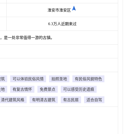
淮安市淮安区
6.3万人近期来过
美，是一处非常值得一游的古镇。
建筑
可以体验民俗风情
拍照圣地
有民俗风貌特色
胜地
有复古情怀
免费景点
可以感受历史遗痕
清代建筑风格
有明清古建筑
有古民居
适合自驾