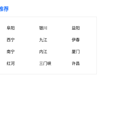
推荐
阜阳
银川
益阳
西宁
九江
伊春
南宁
内江
厦门
红河
三门峡
许昌