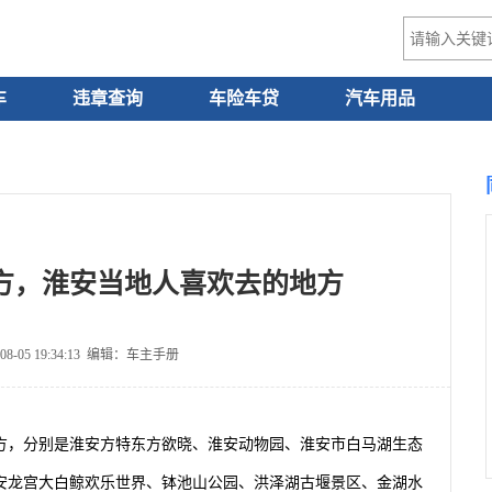
车
违章查询
车险车贷
汽车用品
方，淮安当地人喜欢去的地方
8-05 19:34:13 编辑：车主手册
地方，分别是淮安方特东方欲晓、淮安动物园、淮安市白马湖生态
安龙宫大白鲸欢乐世界、钵池山公园、洪泽湖古堰景区、金湖水