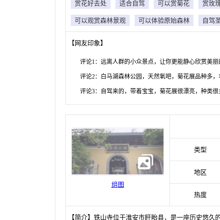
赏花好去处
适合自驾
可以赏菊花
赏玫
可以观赏森林景观
可以体验原始森林
自驾
【网友印象】
评论1：远离人群的小众景点，让你更能静心欣赏美丽
评论2：白马湖森林公园，天然氧吧，菊花展品种多，
评论3：自驾来的，带着宝宝，菊花展很漂亮，种类很
类型
地区
组图
热度
【简介】铁山寺位于淮安市盱眙县，是一座历史悠久的