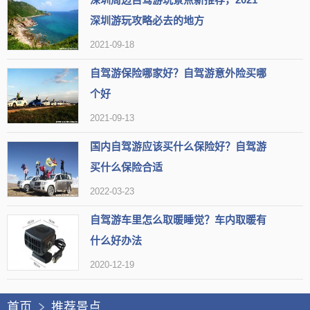
深圳游玩攻略必去的地方
【简介】滨城区的秦皇河公园是一个美丽宜人的公园，有着迷人
2021-09-18
的自然风光和多样化的娱乐设施。
自驾游保险哪家好？自驾游意外险买哪
【开放时间】00:00-24:00
个好
【地址】山东省滨州市滨城区渤海十九路
2021-09-13
国内自驾游应该买什么保险好？自驾游
【标签】
适合春天游玩
免费项目
适合赏花
户外景点
买什么保险合适
赏郁金香
自然景观
24小时
卫生干净
赏花好去处
2022-03-23
可以呼吸新鲜空气
公园
空气清新
烧烤
自驾游车里怎么取暖睡觉？车内取暖有
【网友印象】
什么好办法
评论1：公园绿化好，是妈妈最喜欢的地方，经常踏青。
2020-12-19
评论2：与自然和谐相处，领略到许多不同的美丽风景。
评论3：滨州有很多有特色的公园，风车和鲜花很吸引人。
首页
推荐景点