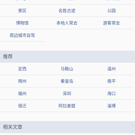
【网友印象】
景区
名胜古迹
公园
评论1：魏集古村落位于孙子故里，古村落内建筑古香古色古韵十足
评论2：一湾碧水环绕别有一番江南风味
博物馆
本地人常去
游客常去
评论3：恢弘的石铸牌坊，诸多古风建筑错落有致
周边城市自驾
十里荷塘
推荐2：
推荐
类型
旅游景点
定西
马鞍山
温州
地区
滨州市滨城区
组图
朔州
秦皇岛
南平
热度
2.5万人近期来过
福州
深圳
海口
【简介】"十里荷塘"是滨州市滨城区著名景点，以绵延数公里的
宿迁
阿拉善盟
淄博
荷花池塘和秀丽的自然风光吸引着众多游客。
相关文章
【地址】山东省滨州市滨城区北镇街道沿黄路东五里庄村