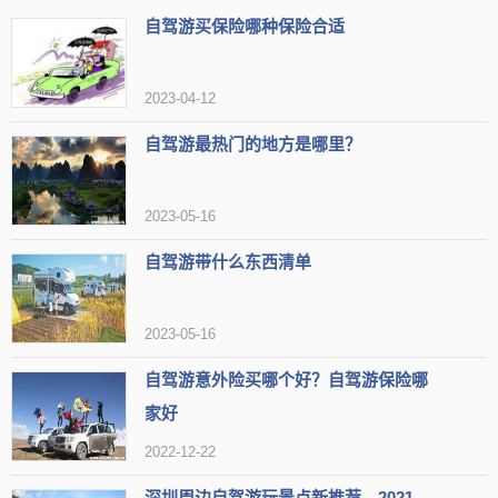
自驾游买保险哪种保险合适
【标签】
服务热情
景色优美
醉美荷花
免费项目
适合夏天游玩
24小时
旅游景点
适合赏花
适合女生
2023-04-12
停车方便
适合带娃
自驾游最热门的地方是哪里？
【网友印象】
评论1：来这里可以让女士们感受到浓厚的文化氛围，也可以让她们尽
情享受生活的美好
2023-05-16
评论2：在这里度过一个美好的夏日，体验自然之美，放松身心。
自驾游带什么东西清单
评论3：十里荷塘荷花开放，欢迎艾特小伙伴来打卡。
2023-05-16
秦皇河公园
推荐3：
自驾游意外险买哪个好？自驾游保险哪
类型
公园
家好
地区
滨州市滨城区
组图
2022-12-22
热度
1.9万人近期来过
深圳周边自驾游玩景点新推荐，2021