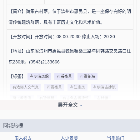
【简介】魏集古村落，位于滨州市惠民县，是一座保存完好的明
清传统建筑群落，具有丰富历史文化和艺术价值。
【开放时间】开放时间：08:00-20:30 停止入场：20:30
【地址】山东省滨州市惠民县魏集镇桑王路与同韩路交叉路口往
东230米，(0543)2133666
【标签】
有明清风貌
可看夜景
可赏花海
有浓郁人文气息
可赏夜景
有江南风
有明清古建筑
可以看表演
有玻璃桥
有古色古香建筑
古村镇
展开全文
可以乘坐游船
可以感受历史文化气息
有古村落
适合带娃
可以划船
适合儿童玩耍
适合自驾
有复古情怀
同城热榜
民族特色
周末必去
人少景美
当季热门