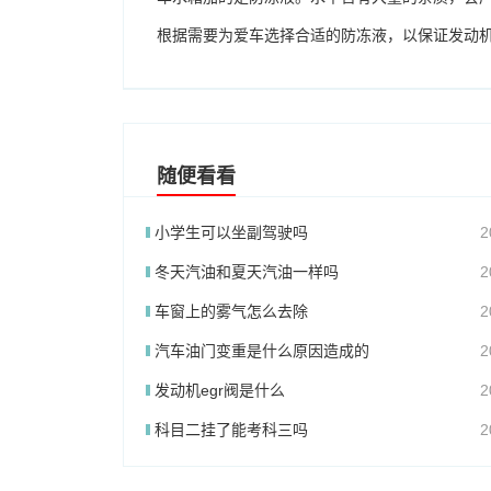
根据需要为爱车选择合适的防冻液，以保证发动
随便看看
小学生可以坐副驾驶吗
2
冬天汽油和夏天汽油一样吗
2
车窗上的雾气怎么去除
2
汽车油门变重是什么原因造成的
2
发动机egr阀是什么
2
科目二挂了能考科三吗
2