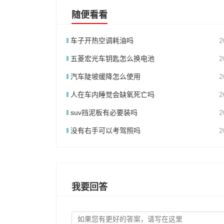
随便看看
车子开热空调耗油吗
2
五菱宏光车钥匙怎么换电池
2
汽车陡坡缓降怎么使用
2
人在车内睡觉会缺氧死亡吗
2
suv挡泥板有必要装吗
2
没有右手可以考驾照吗
2
我要回答