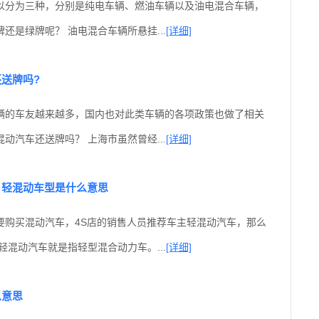
以分为三种，分别是纯电车辆、燃油车辆以及油电混合车辆，
还是绿牌呢？ 油电混合车辆所悬挂...
[详细]
送牌吗?
辆的车友越来越多，国内也对此类车辆的各项政策也做了相关
动汽车还送牌吗？ 上海市虽然曾经...
[详细]
？轻混动车型是什么意思
要购买混动汽车，4S店的销售人员推荐车主轻混动汽车，那么
轻混动汽车就是指轻型混合动力车。...
[详细]
么意思