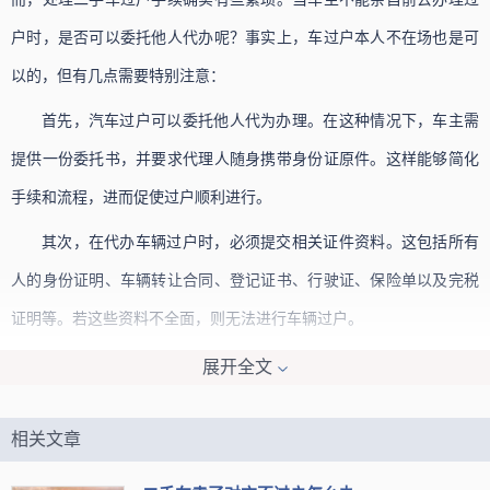
户时，是否可以委托他人代办呢？事实上，车过户本人不在场也是可
以的，但有几点需要特别注意：
首先，汽车过户可以委托他人代为办理。在这种情况下，车主需
提供一份委托书，并要求代理人随身携带身份证原件。这样能够简化
手续和流程，进而促使过户顺利进行。
其次，在代办车辆过户时，必须提交相关证件资料。这包括所有
人的身份证明、车辆转让合同、登记证书、行驶证、保险单以及完税
证明等。若这些资料不全面，则无法进行车辆过户。
第三，代理人需提交身份证明和车主的授权委托书，同时车主也
展开全文
应将所需证件资料交给代理人。只有这样，代理人方能顺利代为办理
相关文章
车辆过户手续。
总之，车过户本人不在场也是可以的。但在进行代办车辆过户