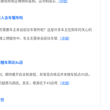
需要按照规定缴纳购置税。这项制度实...
[详细]
本人去车管所吗
是否需要车主亲自前往车管所呢？这是许多车主在购车时关心的
理上牌服务中，车主无需亲自前往车管...
[详细]
随车到达4s店
刻，期待着开启全新旅程，却发现合格证并未随车抵达4S店。
疑惑与困扰。其实，根源在于4S店将...
[详细]
责任