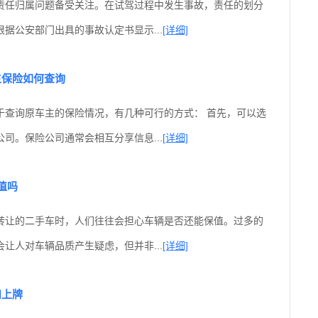
责任归属问题备受关注。在试驾过程中发生事故，责任的划分
据公安部门出具的事故认定书显示...
[详细]
主保险如何查询
于查询原车主的保险情况，有几种可行的方式： 首先，可以选
司。保险公司通常会相互分享信息...
[详细]
值吗
转让的二手车时，人们往往会担心车辆是否还能保值。过多的
让人对车辆品质产生疑虑，但并非...
[详细]
和上牌