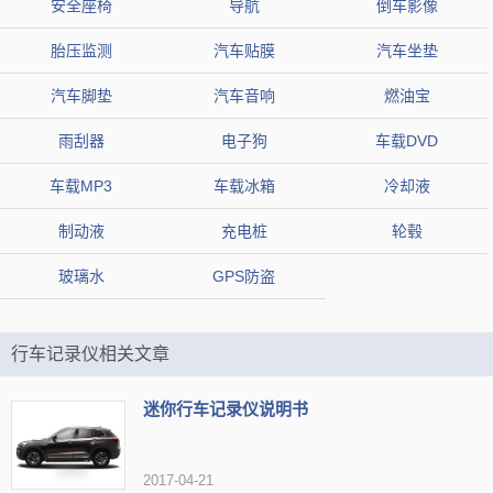
安全座椅
导航
倒车影像
胎压监测
汽车贴膜
汽车坐垫
汽车脚垫
汽车音响
燃油宝
雨刮器
电子狗
车载DVD
第3名：360行车记录仪
车载MP3
车载冰箱
冷却液
360行车记录仪是一款记录行车视频的硬件设备。 其配
制动液
充电桩
轮毂
套手机APP软件可以通过Wi-Fi连接360行车记录仪硬件设
玻璃水
GPS防盗
备，不仅能够直接在手机上预览、回放、下载视频，而且还
提供停车侦测、重力感应调节等......
行车记录仪相关文章
迷你行车记录仪说明书
2017-04-21