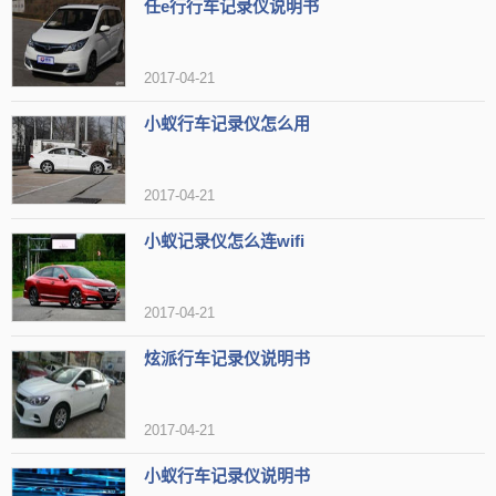
任e行行车记录仪说明书
2017-04-21
小蚁行车记录仪怎么用
第5名：小米小蚁行车记录仪
2017-04-21
小蚁行车记录仪，是小米旗下生态链企业小蚁科技，发
小蚁记录仪怎么连wifi
布的一款智能行车记录仪。号称是专为发烧友设计的行车记
录仪，小蚁智能行车记录仪集合了目前市场上行车记录仪的
2017-04-21
多种高规格，目的是想......
炫派行车记录仪说明书
2017-04-21
小蚁行车记录仪说明书