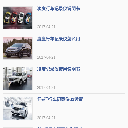
凌度行车记录仪说明书
2017-04-21
凌度行车记录仪怎么用
第4名：惠普行车记录仪
惠普这个品牌，了解的朋友比较多，这是目前全球最大
2017-04-21
的科技企业之一，在打印，影像和IT领域都处于世界领先地
凌度记录仪使用说明书
位，所以惠普的数码影像产品，无论是质量还是性能都非常
不错。惠普行车记录仪进......
2017-04-21
任e行行车记录仪d3设置
2017-04-21