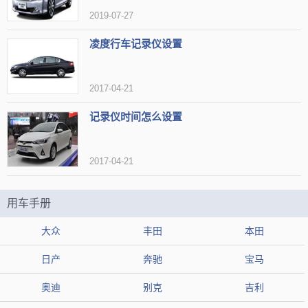
2019-07-27
凌度行车记录仪设置
2017-04-21
记录仪时间怎么设置
第7名：乐视行车记录仪
乐视行车记录仪，其外观于细节处彰显品质，号称具有
2017-04-21
鹰眼级夜视系统、以及强大的美国Ambarella专业运动图像
用车手册
处理器，能与手机进行高速WiFi连接、不耗流量，还能一
键抓拍，直播、社交分享。......
大众
丰田
本田
日产
奔驰
宝马
奥迪
别克
吉利