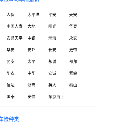
人保
太平洋
平安
天安
中国人寿
大地
阳光
华泰
安盛天平
中银
渤海
永安
华安
安邦
长安
史带
民安
太平
永诚
都邦
华农
中华
安诚
紫金
信达
浙商
英大
泰山
国泰
安信
东京海上
车险种类