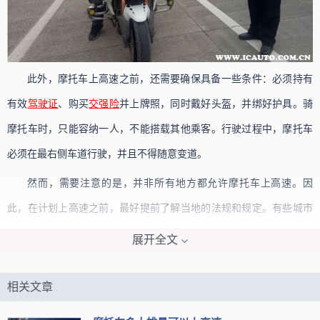
此外，摩托车上高速之前，还需要确保具备一些条件：必须持有
有效
驾驶证
、购买
交强险
并上牌照，同时戴好头盔，并绑好护具。骑
摩托车时，只能容纳一人，不能搭载其他乘客。行驶过程中，摩托车
必须在最右侧车道行驶，并且不得随意变道。
然而，需要注意的是，并非所有地方都允许摩托车上高速。因
此，在计划上高速之前，最好提前了解当地的法规和规定。有些城市
甚至要求摩托车领取特殊卡片才能进入高速公路。明令禁止摩托车上
展开全文
高速的地区，包括浙江、上海、青海、甘肃、河南、海南、江苏、江
西以及四川等地。
相关文章