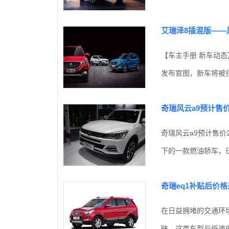
艾瑞泽8插混版——
【车主手册 新车动态
发布官图，新车将被归
奇瑞风云a9预计售
奇瑞风云a9预计售价2
下的一款燃油轿车，已
奇瑞eq1补贴后价
在日益拥堵的交通环
昧。这类车型与低速电