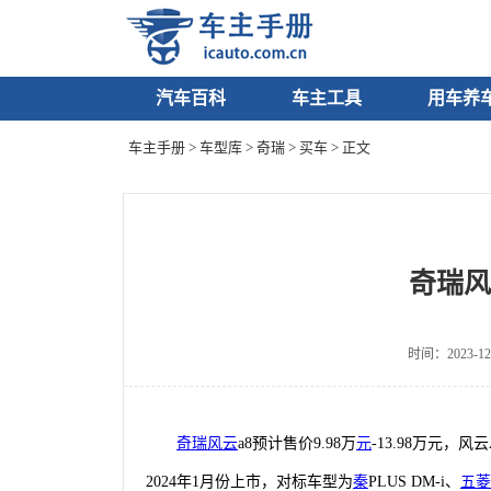
汽车百科
车主工具
用车养
车主手册
>
车型库
>
奇瑞
>
买车
> 正文
奇瑞风
时间：2023-12
奇瑞
风云
a8预计售价
9.98万
元
-13.98万元，
2024年1月份上市，对标车型为
秦
PLUS DM-i、
五菱