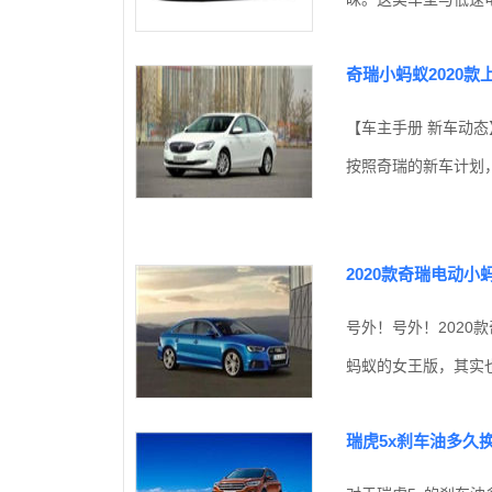
奇瑞小蚂蚁2020款
【车主手册 新车动态
按照奇瑞的新车计划，
2020款奇瑞电动小
号外！号外！2020
蚂蚁的女王版，其实也
瑞虎5x刹车油多久