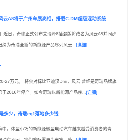
风云A8将于广州车展亮相，搭载C-DM超级混动系统
】近日，奇瑞正式公布艾瑞泽8插混版将改名为风云A8并同步
纳为奇瑞全新的新能源产品序列风云...
[详细]
价
0-27万元， 将会对标比亚迪汉Dmi，风云 曾经是奇瑞品牌旗
于2016年停产。如今奇瑞以新能源产品序...
[详细]
格是多少，奇瑞eq1落地多少钱
境中，体型小巧的新能源微型电动汽车越来越受消费者的青
动车不同，它们的配置更为丰富，外...
[详细]