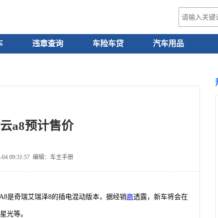
车
违章查询
车险车贷
汽车用品
云a8预计售价
-04 09:31:57 编辑：车主手册
风云A8是奇瑞艾瑞泽8的插电混动版本，据经销
商
透露，新车将会在
星光等。