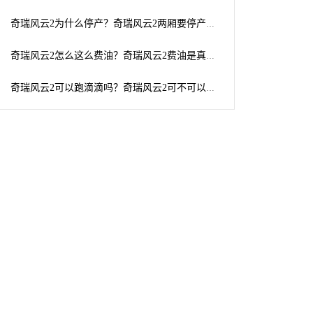
奇瑞风云2为什么停产？奇瑞风云2两厢要停产了吗?
奇瑞风云2怎么这么费油？奇瑞风云2费油是真的吗
奇瑞风云2可以跑滴滴吗？奇瑞风云2可不可以申请滴滴打车