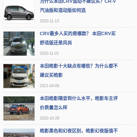
为什么本田CRV混动不建议买？CR-V
汽油版和混动版如何选
2020-11-13
当然车主投诉的不仅仅是机油增多问题，还有发动机机油乳化、
CRV最多人买的是哪款？ 本田CRV买
发动机异响、发动机噪音大，素有买发动机送车的本田，如今竟然在
舒适版还是风尚
发动机上栽跟头了。失去了最大的优势后，本田crv和本田xrv的销量
2020-11-01
节节败退，本田crv1.5T车型已经停售。
本田皓影十大缺点有哪些？为什么都不
建议买皓影
2021-04-06
本田皓影隔音到什么水平，皓影车主评
价质量怎么样
2020-10-28
皓影黑色和幻夜区别，皓影幻夜版值不