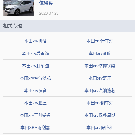
值得买
2020-07-23
既然是买发动机送的车，那车又怎么样呢？本田xrv车主吐槽最多
相关专题
的就是隔音，动力有多赞，隔音就有多糟糕。低速感觉还好，一提速
发动机的噪音就上来，高速时还得加上风噪、胎噪。本田的隔音确实
本田xrv机油
本田xrv行车灯
不是优势，像
思域
也是动力强隔音差，
飞度
的隔音就更不敢恭维了。
本田xrv后备箱
本田xrv音响
本田xrv刹车油
本田xrv防撞钢梁
本田xrv空气滤芯
本田xrv蓝牙
本田xrv噪音
本田xrv汽油滤芯
本田xrv胎压
本田xrv倒车灯
本田xrv正时链条
本田xrv保养周期
本田XRV雨刮器
本田xrv保险杠