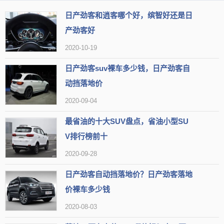
日产劲客和逍客哪个好，缤智好还是日
产劲客好
2020-10-19
日产劲客suv裸车多少钱，日产劲客自
动挡落地价
酷博是一款原装进口车型，集运动轿车与SUV车型优势于一身，
2020-09-04
外观上酷博比较强化运动感和炫酷感，粗旷的镀铬进气格栅、道奇公
最省油的十大SUV盘点，省油小型SU
羊LOGO这些都会让你在茫茫车流中十分抢眼。和外形设计一样，道
V排行榜前十
奇酷博的内饰也传承了美国车的风格，看起来简洁大方。
2020-09-28
日产
逍客
日产劲客自动挡落地价？日产劲客落地
指导价：15.49-18.89万
价裸车多少钱
2020-08-03