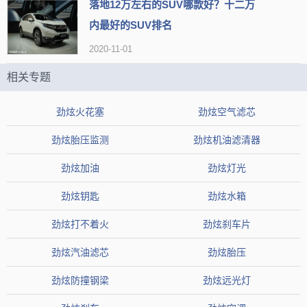
落地12万左右的SUV哪款好？十二万
内最好的SUV排名
2020-11-01
相关专题
劲炫火花塞
劲炫空气滤芯
虽然逍客也有四驱车型，但它并不是一款传统意义上的SUV。日
劲炫胎压监测
劲炫机油滤清器
产方面称逍客是一款全新概念的车型，这个其实就是我们所说的Cros
劲炫加油
劲炫灯光
s逍客集合多种车型的特点，比如轿车的操控、舒适等。例如逍客2.0L
劲炫钥匙
劲炫水箱
采用与
轩逸
2.0L相同的MR20DE发动机，但二者调校有所区别，其中
劲炫打不着火
劲炫刹车片
逍客的输出更好一些。
劲炫汽油滤芯
劲炫胎压
日产
劲客
劲炫防撞钢梁
劲炫远光灯
指导价：9.98-13.88万